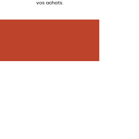
vos achats.
Chemin des Perrays
72000 Le Mans, France
Mentions légales
© 2025 Toro Loco