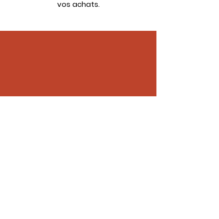
vos achats.
Chemin des Perrays
72000 Le Mans, France
Mentions légales
© 2025 Toro Loco