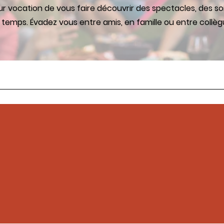
ur vocation de vous faire découvrir des spectacles, des so
emps. Évadez vous entre amis, en famille ou entre collè