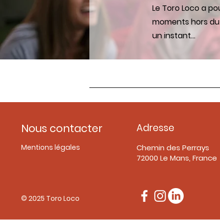
Le Toro Loco a po
moments hors du t
un instant...
Nous contacter
Adresse
Mentions légales
Chemin des Perrays
72000 Le Mans, France
© 2025 Toro Loco